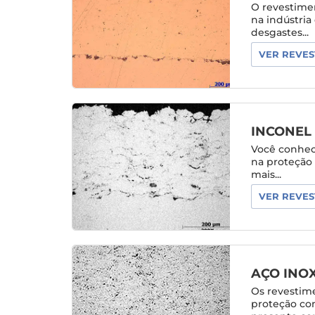
O revestimen
na indústri
desgastes...
VER REVES
INCONEL 
Você conhece
na proteção 
mais...
VER REVES
AÇO INO
Os revestim
proteção co