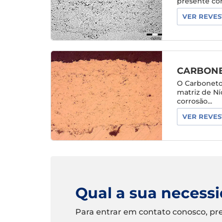
presente co
VER REVES
CARBONE
O Carboneto
matriz de N
corrosão...
VER REVES
Qual a sua necess
Para entrar em contato conosco, pr