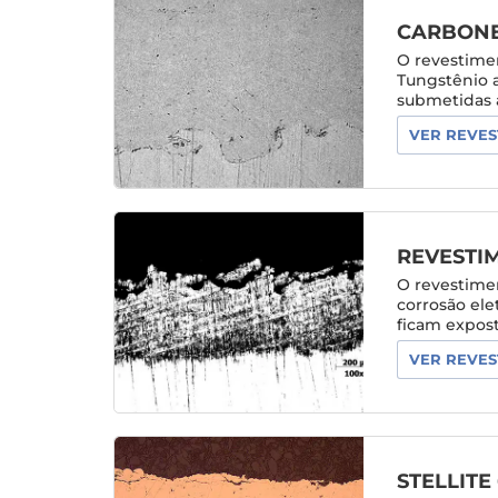
CARBONE
O revestime
Tungstênio 
submetidas a
VER REVES
REVESTI
O revestimen
corrosão ele
ficam exposta
VER REVES
STELLITE 