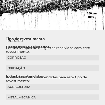
Tipo de revestimento
METÁLICO
Desgastes relacionados
Confira os tipos de desgastes resolvidos com este
revestimento:
CORROSÃO
OXIDAÇÃO
Indústrias atendidas
Confira as indústrias atendidas para este tipo de
revestimento:
AGRICULTURA
METALMECÂNICA