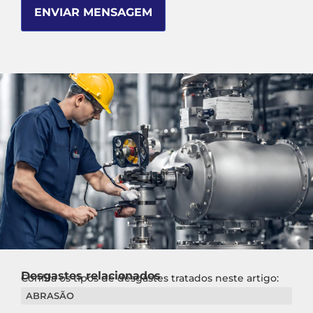
Desgastes relacionados
Confira os tipos de desgastes tratados neste artigo:
ABRASÃO