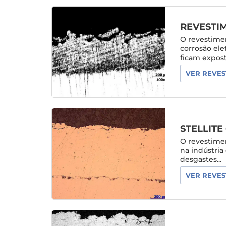
REVESTI
O revestimen
corrosão ele
ficam exposta
VER REVES
STELLITE 
O revestimen
na indústri
desgastes...
VER REVES