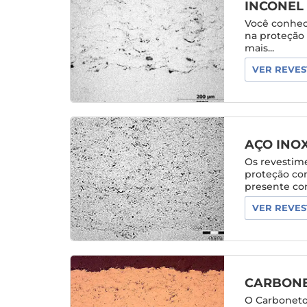
INCONEL 
Você conhece
na proteção 
mais...
VER REVES
AÇO INO
Os revestim
proteção co
presente co
VER REVES
CARBONE
O Carboneto