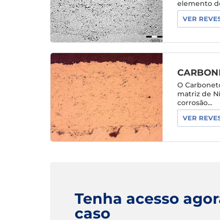
elemento de
VER REVE
CARBON
O Carbonet
matriz de N
corrosão...
VER REVE
Tenha acesso ago
caso