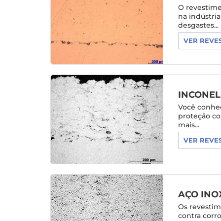
O revestime
na indústri
desgastes...
VER REVE
INCONEL
Você conhece
proteção co
mais...
VER REVE
AÇO INO
Os revestim
contra corr