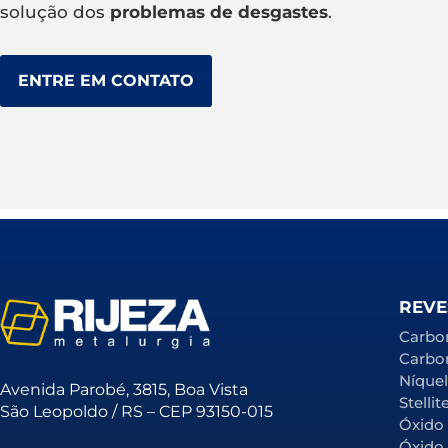
solução dos
problemas de desgastes
.
ENTRE EM CONTATO
REVE
Carbo
Carbo
Níque
Avenida Parobé, 3815, Boa Vista
Stellit
São Leopoldo / RS – CEP 93150-015
Óxido
Óxido