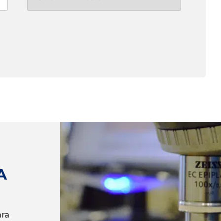
A
ara