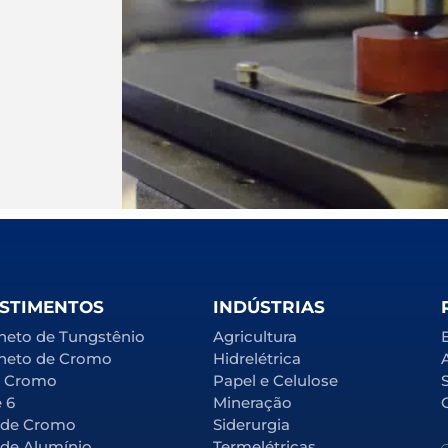
STIMENTOS
INDÚSTRIAS
neto de Tungstênio
Agricultura
neto de Cromo
Hidrelétrica
l Cromo
Papel e Celulose
e 6
Mineração
 de Cromo
Siderurgia
 de Alumínio
Termelétricas