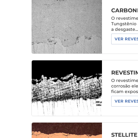
CARBONE
O revestim
Tungstênio 
a desgaste..
VER REVE
REVESTI
O revestime
corrosão el
ficam expost
VER REVE
STELLITE