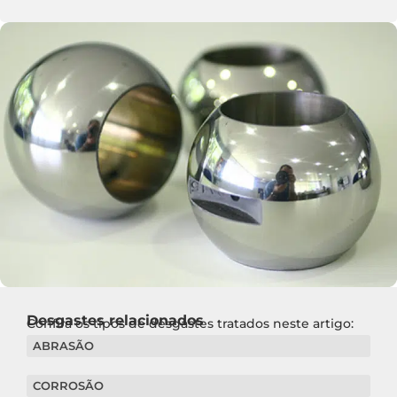
Desgastes relacionados
Confira os tipos de desgastes tratados neste artigo:
ABRASÃO
CORROSÃO