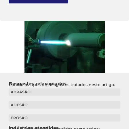
Desgastes relacionados
Confira os tipos de desgastes tratados neste artigo:
ABRASÃO
ADESÃO
EROSÃO
Indústrias atendidas